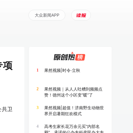
大众新闻APP
专项
果然视频|时令·立秋
1
果然视频｜从人人吐槽到频频点
2
赞！德州这个小区变“暖”了
果然视频|超值！济南野生动物世
3
公共卫
界开启暑期狂欢模式
高考生家长花万余元买“内部名
4
额”，承诺的公办专科变民办大专