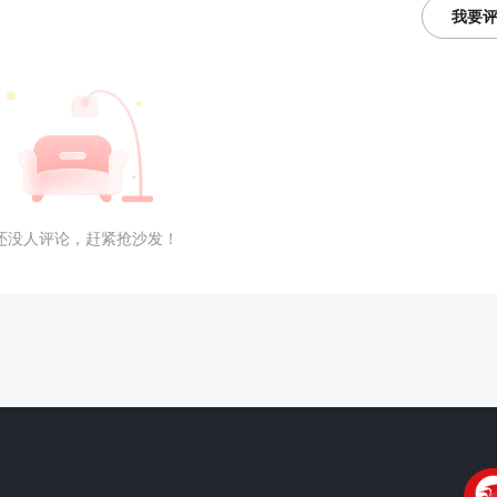
我要
还没人评论，赶紧抢沙发！