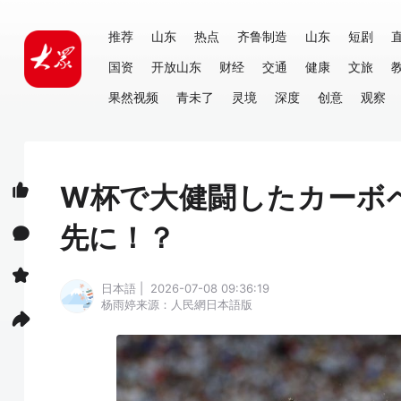
推荐
山东
热点
齐鲁制造
山东
短剧
国资
开放山东
财经
交通
健康
文旅
果然视频
青未了
灵境
深度
创意
观察
W杯で大健闘したカーボ
先に！？
日本語 | 2026-07-08 09:36:19
杨雨婷
来源：人民網日本語版