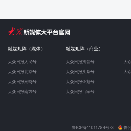
融媒矩阵（媒体）
融媒矩阵（商业）
大众日报人民号
大众日报抖音号
大
大众日报北京号
大众日报头条号
大
大众日报潮鸣号
大众日报企鹅号
大众日报南方号
大众日报百家号
鲁ICP备11011784号-3
鲁公网