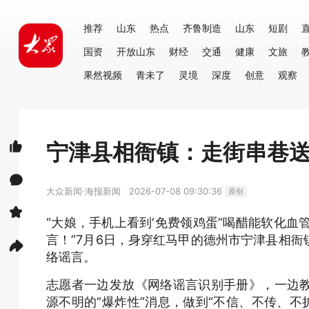
推荐
山东
热点
齐鲁制造
山东
短剧
国资
开放山东
财经
交通
健康
文旅
果然视频
青未了
灵境
深度
创意
观察
宁津县相衙镇：走街串巷送“
大众新闻·海报新闻
2026-07-08 09:30:36
原创
“大娘，手机上看到‘免费领鸡蛋’‘喝醋能软化
言！”7月6日，身穿红马甲的德州市宁津县相
络谣言。
志愿者一边发放《网络谣言识别手册》，一边
源不明的“爆炸性”消息，做到“不信、不传、不