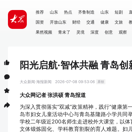
推荐
山东
热点
齐鲁制造
山东
短剧
国资
开放山东
财经
交通
健康
文旅
果然视频
青未了
灵境
深度
创意
观察
阳光启航·智体共融 青岛
大众新闻·海报新闻
2026-07-08 09:53:06
原创
大众网记者 张洪硕 青岛报道
为深入贯彻落实“双减”政策精神，践行“健康第
岛市妇女儿童活动中心与青岛基隆路小学共同举
学校二年级近200名师生走进校外大课堂，以
文体锻炼固化、学科教育割裂的育人难题。妇