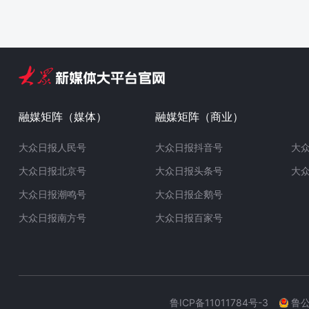
融媒矩阵（媒体）
融媒矩阵（商业）
大众日报人民号
大众日报抖音号
大
大众日报北京号
大众日报头条号
大
大众日报潮鸣号
大众日报企鹅号
大众日报南方号
大众日报百家号
鲁ICP备11011784号-3
鲁公网