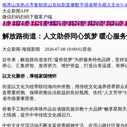
推荐
山东
热点
齐鲁制造
山东
短剧
直播
数字强省
帮办
观点
文化
V-I
大众新闻APP
微信扫码
扫码下载客户端
大众日报
农村大众
齐鲁晚报
半岛都市报
鲁中晨报
经济导报
山东
解放路街道：人文助侨同心筑梦 暖心服
大众新闻·海报新闻
2026-07-08 10:09:02
原创
近年来，解放路街道依托“凝侨筑梦”为侨服务特色品牌，坚
侨心、汇集侨智、发挥侨力、维护侨益，打造出有温度、有辨
以文化聚侨，厚植家国情怀
街道以文化为纽带联结海内外侨胞，用传统文化滋养侨界群众家
造尊重侨胞、保障侨胞合法权益的良好氛围。依托“人文芳华”
省市级赛事荣誉。
侨眷手工制作的串珠作品在省级民族宗教十大品牌“畅享星期
土情感，提升中华传统文化感召力。
中外文化交流活动不断丰富侨界精神生活。在历山路社区举办的