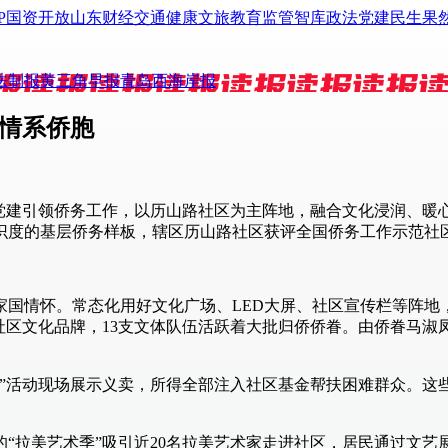
P
国资
开放山东
财经
交通
健康
文旅
教育
监管
智库
政法
党建
民生
果
法制报
黄三角早报
青岛西海岸报
务情系侨胞
持党建引领侨务工作，以历山路社区为主阵地，融合文化浸润、暖
识度的基层侨务样板，辖区历山路社区获评全国侨务工作示范社
国情怀。常态化用好文化广场、LED大屏、社区宣传栏等阵地
社区文化品牌，13支文体队伍活跃着大批归侨侨眷。由侨眷马
天”活动现场展示义卖，所得全部注入社区基金帮扶困难群众。这
“拉美艺术季”吸引近20名拉美艺术家走进社区，居民通过文