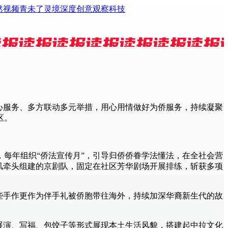
然视频
青未了
灵境
深度
创意
观察
科技
心服务、多方联动多元举措，用心用情做好为侨服务，持续凝聚
区。
，每年组织“侨法宣传月”，引导归侨侨眷学法懂法，在全社会营
淑凤牵头组建的京剧队，固定在社区芳华剧场开展排练，斩获多项
些手作更作为伴手礼被侨胞带往海外，持续加深华裔新生代的故
艺展演、写福、包饺子等形式展现本土生活风貌，搭建起中拉文化