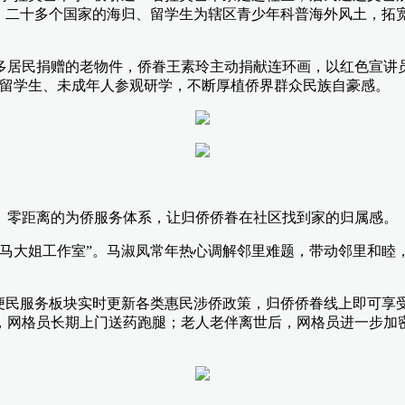
，二十多个国家的海归、留学生为辖区青少年科普海外风土，拓宽
多居民捐赠的老物件，侨眷王素玲主动捐献连环画，以红色宣讲
织留学生、未成年人参观研学，不断厚植侨界群众民族自豪感。
、零距离的为侨服务体系，让归侨侨眷在社区找到家的归属感。
心马大姐工作室”。马淑凤常年热心调解邻里难题，带动邻里和睦
，便民服务板块实时更新各类惠民涉侨政策，归侨侨眷线上即可享
，网格员长期上门送药跑腿；老人老伴离世后，网格员进一步加