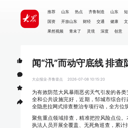
推荐
山东
热点
齐鲁制造
山东
短
国资
开放山东
财经
交通
健康
文
果然视频
青未了
灵境
深度
创意
闻“汛”而动守底线 排
大众报业·齐鲁壹点
2026-07-08 10:15:20
为有效防范大风暴雨恶劣天气引发的各类
全和公共设施完好，近期，邹城市综合行
全隐患拉网式排查整治专项行动，全方位
聚焦重点领域排查，精准把控风险点位。
执法人员开展全覆盖、无死角巡查，累计排