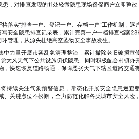
患，对排查发现的11处轻微隐患现场督促商户立即整改
格落实“排查一户、登记一户、存档一户”工作机制，逐
写安全隐患排查记录表，累计完善一户一档排查档案23
闭环管理，从源头杜绝高空坠物安全事故发生。
集中力量开展市容乱象清理整治，累计撤除老旧破损宣
消除大风天气下公共设施倒伏隐患。同时积极配合村镇办
物，快速恢复道路畅通，保障恶劣天气下辖区道路交通
队将持续关注气象预警信息，常态化开展安全隐患巡查
域、关键点位不松懈，全力防范化解各类城市安全风险