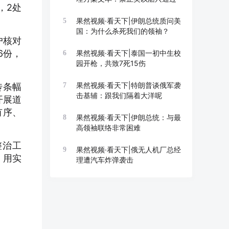
，2处
果然视频·看天下|伊朗总统质问美
5
国：为什么杀死我们的领袖？
户核对
6份，
果然视频·看天下|泰国一初中生校
6
园开枪，共致7死15伤
果然视频·看天下|特朗普谈俄军袭
传条幅
7
击基辅：跟我们隔着大洋呢
开展道
有序、
果然视频·看天下|伊朗总统：与最
8
高领袖联络非常困难
整治工
果然视频·看天下|俄无人机厂总经
9
，用实
理遭汽车炸弹袭击