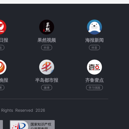
日报
果然视频
海报新闻
信
抖音
抖音
晚报
半岛都市报
齐鲁壹点
博
微博
学习强国
hts Reserved 2026