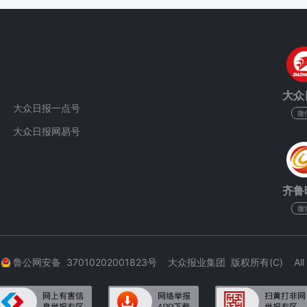
大众
大众日报一点号
微
大众日报网易号
齐鲁
微
3
鲁公网安备 37010202001823号 大众报业集团 版权所有(C) All Rig