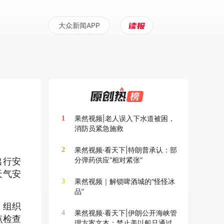
大众新闻APP
果然视频|老人误入下水道被困，
1
消防员紧急施救
果然视频·看天下|特朗普承认：部
2
分弹药供应“相对紧张”
出行安
天气安
果然视频｜解锁啤酒城的“怪怪冰
3
品”
，组织
果然视频·看天下|伊朗公开海峡管
4
点检查
理方案文本：禁止美以船只通过