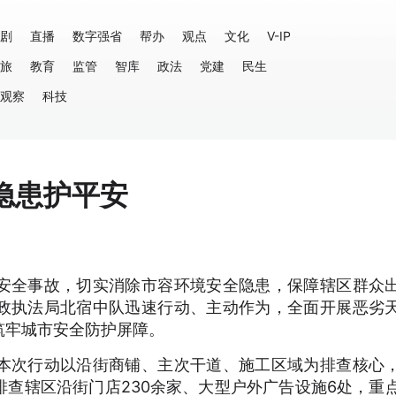
剧
直播
数字强省
帮办
观点
文化
V-IP
旅
教育
监管
智库
政法
党建
民生
观察
科技
查隐患护平安
安全事故，切实消除市容环境安全隐患，保障辖区群众
政执法局北宿中队迅速行动、主动作为，全面开展恶劣
筑牢城市安全防护屏障。
本次行动以沿街商铺、主次干道、施工区域为排查核心
查辖区沿街门店230余家、大型户外广告设施6处，重