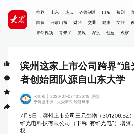
推荐
山东
热点
齐鲁制造
山东
短剧
国资
开放山东
财经
交通
健康
文旅
果然视频
青未了
灵境
深度
创意
观察
滨州这家上市公司跨界“追
者创始团队源自山东大学
公司观 | 2026-07-08 13:25:19
原创
于婉凝
来源：大众新闻·经济导报
7月6日，滨州上市公司三元生物（301206.
维光电科技有限公司（下称“有维光电”）增资。
权。