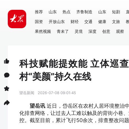
推荐
山东
热点
齐鲁制造
山东
短剧
国资
开放山东
财经
交通
健康
文旅
果然视频
青未了
灵境
深度
创意
观察
科技赋能提效能 立体巡查
村“美颜”持久在线
望岳新闻
2026-07-08 09:01:45
望岳讯
近日，岱岳区在农村人居环境整治中
化排查网络，让过去人工难以触及的背街小巷、
控。截至目前，累计飞行50余次，排查整改问题