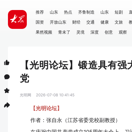
推荐
山东
热点
齐鲁制造
山东
短剧
国资
开放山东
财经
交通
健康
文旅
果然视频
青未了
灵境
深度
创意
观察
【光明论坛】锻造具有强
党
光明网
2026-07-08 10:41:45
【光明论坛】
作者：张自永（江苏省委党校副教授）
在庆祝中国共产党成立105周年大会上，