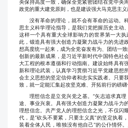
央保持高度一致，确保全党紧密团结在党中央
政党的重大建党原则，也是建设强大马克思主义
没有革命的理论，就不会有革命的运动。
思主义科学理论指导，是我们党把握历史主动
这样一个具有重大全球影响力的世界第一大执
此，锻造具有强大创造力凝聚力战斗力的先进
想高度统一起来，成为全党奋发有为、团结一致
创新的最新成果，是习近平新时代中国特色社
大工程的根本遵循和行动指南。建设始终具有
新和理论武装，认真学习贯彻习近平党建思想
会主义思想的坚定信仰者和忠实实践者。只要
致，就一定能汇集起攻坚克难、开拓前行的磅礴
理想信念是立党兴党之基。“矢志追求真理
途、事业兴衰。具有强大创造力凝聚力战斗力
理想信念。共产党人的理想信念之光，不仅闪
代，是“砍头不要紧，只要主义真”的坚定执着，
装着全体人民，唯独没有他自己”的公仆情怀