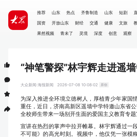
推荐
山东
热点
齐鲁制造
山东
短剧
国资
开放山东
财经
交通
健康
文旅
果然视频
青未了
灵境
深度
创意
观察
“神笔警探”林宇辉走进遥
大众新闻·海报新闻
2026-07-08 10:08:02
原创
为深入推进全环境立德树人，厚植青少年家国
重任，近日，济南高新区遥墙中学特邀山东省公
全校师生带来一场别开生面的爱国主义教育专题
宣讲在热烈的掌声中拉开帷幕。林宇辉通过一
不可能》的高光时刻。视频中，他仅凭一张模