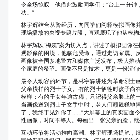
令全场惊叹。他借此鼓励同学们：“台上一分钟
功。”
林宇辉结合从警经历，向同学们阐释模拟画像
现场播放的央视专题片段，直观展现了他从模糊
林宇辉以“梅姨”案为切入点，讲述了模拟画像
观影像的困境，他临危受命，通过走访家属、
画像被全国多地警方和媒体广泛发布，极大推动
个家庭的希望。画像不只是技术，更是一份沉甸
最令人动容的环节，是林宇辉讲述为革命烈士
父亲模样的烈士子女。有的烈士牺牲时孩子尚
模样；有的子女年逾古稀，只记得父亲脸上的
当画像送到烈士子女手中时，老人们颤巍巍地捧
了，我终于见到你了……”大屏幕上的真实画面
性画像，时间不等人。每画出一张父亲的脸，就
互动环节将活动推向高潮。林宇辉现场提笔，