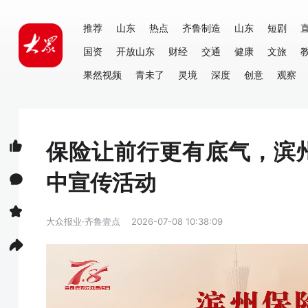
推荐
山东
热点
齐鲁制造
山东
短剧
国资
开放山东
财经
交通
健康
文旅
果然视频
青未了
灵境
深度
创意
观察
保险让前行更有底气，滨
中宣传活动
大众报业·齐鲁壹点
2026-07-08 10:38:09