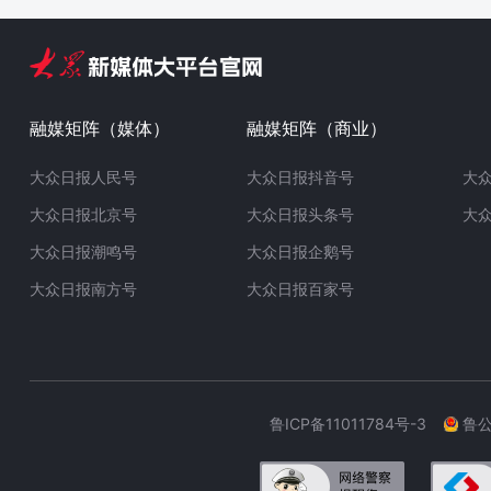
融媒矩阵（媒体）
融媒矩阵（商业）
大众日报人民号
大众日报抖音号
大
大众日报北京号
大众日报头条号
大
大众日报潮鸣号
大众日报企鹅号
大众日报南方号
大众日报百家号
鲁ICP备11011784号-3
鲁公网