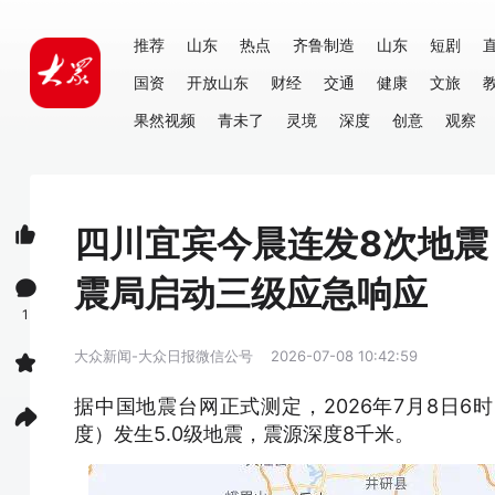
推荐
山东
热点
齐鲁制造
山东
短剧
国资
开放山东
财经
交通
健康
文旅
果然视频
青未了
灵境
深度
创意
观察
四川宜宾今晨连发8次地
震局启动三级应急响应
1
大众新闻-大众日报微信公号
2026-07-08 10:42:59
据中国地震台网正式测定，2026年7月8日6时1
度）发生5.0级地震，震源深度8千米。