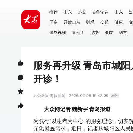
推荐
山东
热点
齐鲁制造
山东
短
国资
开放山东
财经
交通
健康
文
果然视频
青未了
灵境
深度
创意
服务再升级 青岛市城
开诊！
大众新闻·海报新闻
2026-07-08 10:43:09
原创
大众网记者 魏新宇 青岛报道
为践行“以患者为中心”的服务理念，切实
元化就医需求，近日，记者从城阳区人民医院获