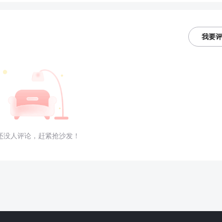
我要
还没人评论，赶紧抢沙发！