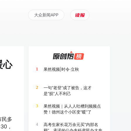
大众新闻APP
暖心
果然视频|时令·立秋
1
一句“老登”成了被告，这才
2
是“损”人不利己
果然视频｜从人人吐槽到频频点
3
赞！德州这个小区变“暖”了
市民多
高考生家长花万余元买“内部名
4
30，
额”，承诺的公办专科变民办大专