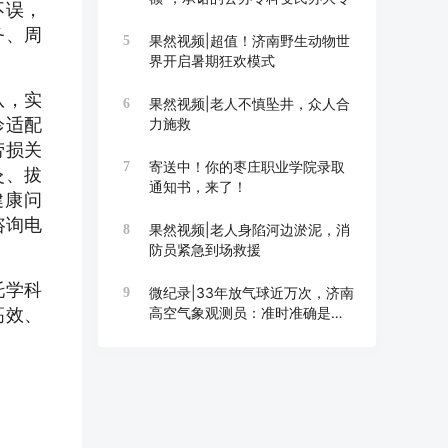
不误，
务、周
果然视频|超值！济南野生动物世
5
界开启暑期狂欢模式
队，实
果然视频|老人不慎坠井，众人合
6
诊适配
力施救
劳损关
寄送中！你的枣庄职业学院录取
7
灸、拔
通知书，来了！
健康问
咨询电
果然视频|老人身陷河边淤泥，消
8
防员紧急到场救援
托学科
微纪录|33年放气球近万次，济南
9
高效、
高空气象观测员：准时准确是底
线