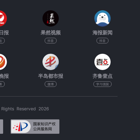
日报
果然视频
海报新闻
信
抖音
抖音
晚报
半岛都市报
齐鲁壹点
博
微博
学习强国
hts Reserved 2026