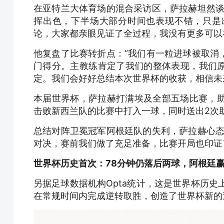
在亚特兰大体育场的混合采访区，萨拉赫坦然谈
挥出色，下半场大部分时间也表现不错，只是
论，大家都亲眼见证了全过程，我没有更多可以
他复盘了比赛转折点：“我们有一粒进球被取消
门得分。主教练肯定了我们的整体表现，我们
定。我们会好好总结本次世界杯的收获，相信未
本届世界杯，萨拉赫打满埃及全部五场比赛，助
击败新西兰队的比赛中打入一球，同时送出2次
总结对阵卫冕冠军阿根廷队的失利，萨拉赫心态
对决，赛前我们做了充足准备，比赛开局也印证
世界杯历史首次：78分钟仍落后两球，阿根廷
另据足球数据机构Opta统计，这是世界杯历史
在常规时间内完成逆转取胜，创造了世界杯新的