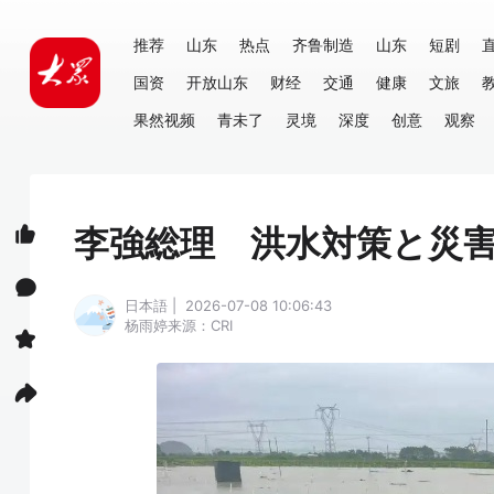
推荐
山东
热点
齐鲁制造
山东
短剧
国资
开放山东
财经
交通
健康
文旅
果然视频
青未了
灵境
深度
创意
观察
李強総理 洪水対策と災
日本語 | 2026-07-08 10:06:43
杨雨婷
来源：CRI