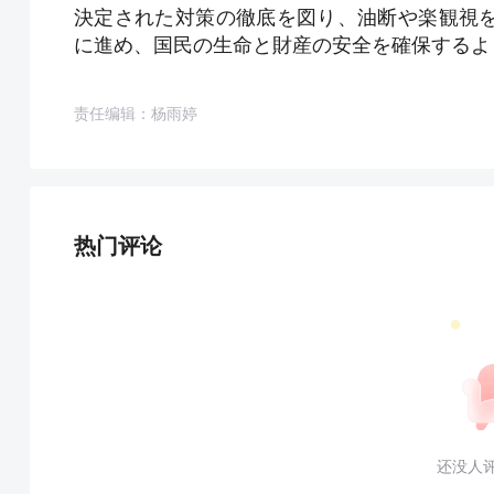
決定された対策の徹底を図り、油断や楽観視
に進め、国民の生命と財産の安全を確保するよう
责任编辑：杨雨婷
热门评论
还没人