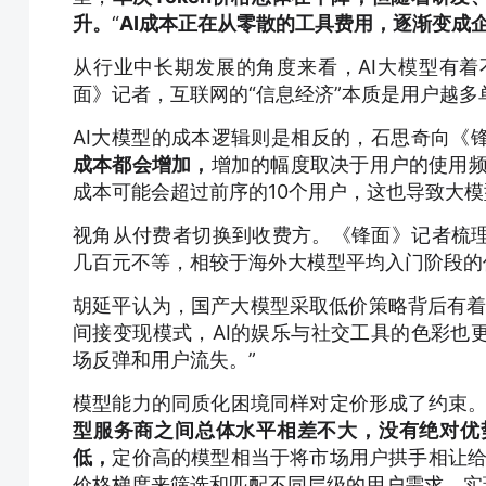
升。
“
AI成本正在从零散的工具费用，逐渐变成
从行业中长期发展的角度来看，AI大模型有
面》记者，互联网的“信息经济”本质是用户越
AI大模型的成本逻辑则是相反的，石思奇向《
成本都会增加，
增加的幅度取决于用户的使用频
成本可能会超过前序的10个用户，这也导致大
视角从付费者切换到收费方。《锋面》记者梳
几百元不等，相较于海外大模型平均入门阶段的
胡延平认为，国产大模型采取低价策略背后有着多
间接变现模式，AI的娱乐与社交工具的色彩也
场反弹和用户流失。”
模型能力的同质化困境同样对定价形成了约束。
型服务商之间总体水平相差不大，没有绝对优
低，
定价高的模型相当于将市场用户拱手相让给
价格梯度来筛选和匹配不同层级的用户需求，实