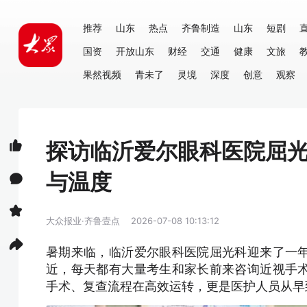
推荐
山东
热点
齐鲁制造
山东
短剧
国资
开放山东
财经
交通
健康
文旅
果然视频
青未了
灵境
深度
创意
观察
探访临沂爱尔眼科医院屈光
与温度
大众报业·齐鲁壹点
2026-07-08 10:13:12
暑期来临，临沂爱尔眼科医院屈光科迎来了一
近，每天都有大量考生和家长前来咨询近视手
手术、复查流程在高效运转，更是医护人员从早