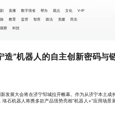
剧
直播
数字强省
帮办
观点
文化
V-IP
旅
教育
监管
智库
政法
党建
民生
观察
科技
济宁造”机器人的自主创新密码与
器人+”创新发展大会将在济宁邹城拉开帷幕。作为从济宁本土成
珞石机器人将携多款产品强势亮相“机器人+”应用场景