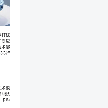
步打破
广泛应
技术能
3C行
技术浪
智能技
的多种