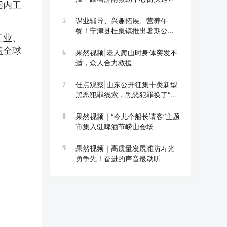
国内工
课业辅导、兴趣拓展、营养午
5
餐！宁津县杜集镇推出暑期公益
工业、
托管班
盖全球
果然视频|老人爬山时身体突发不
6
适，众人合力救援
佳点观察|山东公开征集十类新型
7
黑恶犯罪线索，黑恶犯罪换了“马
甲”也要打
果然视频｜“今儿个船长请客”主题
8
市集入驻啤酒节崂山会场
果然视频｜高质量发展潍坊寿光
9
勇争先！奋进的声音最动听