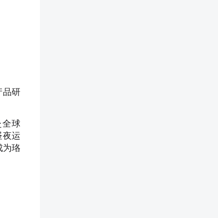
产品研
赴全球
昼夜运
成为珞