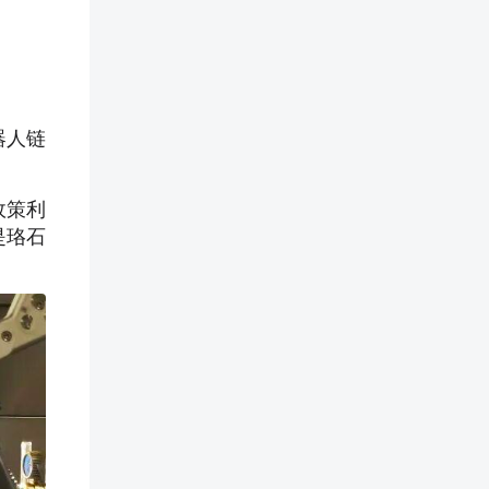
器人链
政策利
是珞石