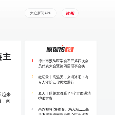
大众新闻APP
链主
德州市预防医学会召开第四次会
1
员代表大会暨第四届理事会换届
大会
微纪录丨高温天，来滑冰吧！有
2
专人守护让你勇敢滑行
夏天干眼越发难受？4个方面讲清
3
长起来
护眼方案
展，向
果然视频|发物资、劝入站……高
4
温下跟着济南救助中心街头巡查