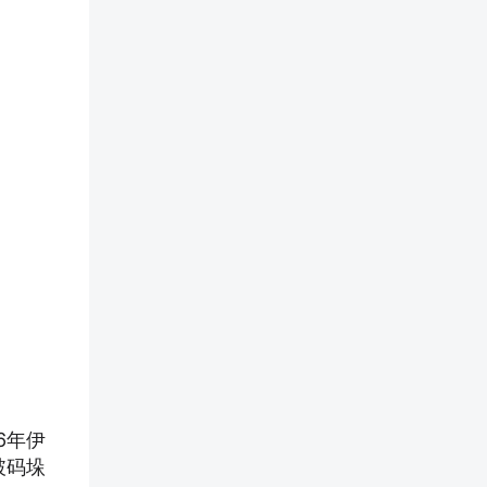
6年伊
破码垛