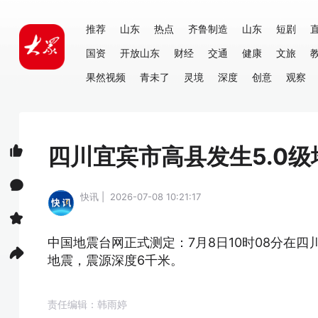
推荐
山东
热点
齐鲁制造
山东
短剧
国资
开放山东
财经
交通
健康
文旅
果然视频
青未了
灵境
深度
创意
观察
四川宜宾市高县发生5.0级
快讯 | 2026-07-08 10:21:17
中国地震台网正式测定：7月8日10时08分在四川宜
地震，震源深度6千米。
责任编辑：韩雨婷