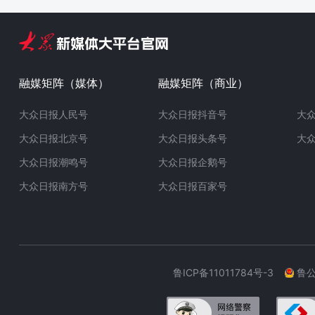
融媒矩阵（媒体）
融媒矩阵（商业）
大众日报人民号
大众日报抖音号
大
大众日报北京号
大众日报头条号
大
大众日报潮鸣号
大众日报企鹅号
大众日报南方号
大众日报百家号
鲁ICP备11011784号-3
鲁公网