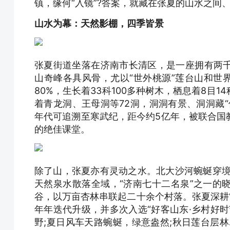
镇，缘何“入镜”?答案，就藏在张夏的山水之间
山水为幕：天然影棚，四季皆景
张夏街道坐落在济南市长清区，是一座拥有两
山奇峰各具风骨，尤以“世外桃源”莲台山和世
80%，生长着33科100多种树木，栖息着8目
着青龙洞、王母洞等72洞，洞洞有景、洞洞藏
年代可追溯至寒武纪，距今约5亿年，被联合国
的绝佳课堂。
除了山，张夏亦有灵动之水。北大沙河蜿蜒穿境
天然泉水散落全域，“济南七十二名泉”之一的
谷，以万亩杏林串联起二十余个村落。张夏深耕
年年迭代升级，并多次入选“好客山东·乡村好
野;夏日风车天路蜿蜒，绿意盎然;秋日莲台层