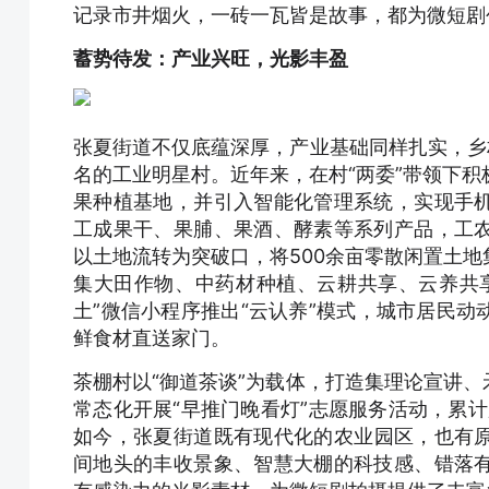
记录市井烟火，一砖一瓦皆是故事，都为微短剧
蓄势待发：产业兴旺，光影丰盈
张夏街道不仅底蕴深厚，产业基础同样扎实，乡
名的工业明星村。近年来，在村“两委”带领下积
果种植基地，并引入智能化管理系统，实现手
工成果干、果脯、果酒、酵素等系列产品，工
以土地流转为突破口，将500余亩零散闲置土
集大田作物、中药材种植、云耕共享、云养共
土”微信小程序推出“云认养”模式，城市居民
鲜食材直送家门。
茶棚村以“御道茶谈”为载体，打造集理论宣讲
常态化开展“早推门晚看灯”志愿服务活动，累计
如今，张夏街道既有现代化的农业园区，也有
间地头的丰收景象、智慧大棚的科技感、错落