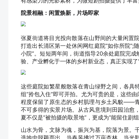
有感染力的光影素材，为微短剧拍摄提供了丰富
院景相融：闲置焕新，片场即家
张夏街道将目光投向散落在山野间的大量闲置院落
打造出长清区第一处休闲网红庭院“如你所院”;
小院”。短短两年间，街道指导20余处庭院完
验、产业孵化于一体的乡村新业态，真正实现了
这些庭院如繁星般散落在青山绿野之间，各具
组“拎包入住”即可开拍。尤为可贵的是，这些
程度保留了原生态的乡村肌理与乡土风貌——
不可多得的实景片场。从古风意境到田园治愈
夏不仅是“被拍摄的取景地”，更成为“能留住剧
山水为骨，文脉为魂，振兴为基，院落为景。
选地中脱颖而出。当春风拂过万亩杏林，当光