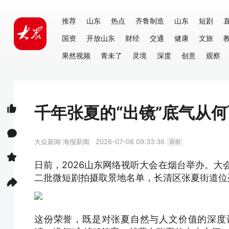
推荐
山东
热点
齐鲁制造
山东
短剧
国资
开放山东
财经
交通
健康
文旅
果然视频
青未了
灵境
深度
创意
观察
千年张夏的“出镜”底气从
大众新闻·海报新闻
2026-07-08 09:33:36
原创
日前，2026山东网络视听大会在烟台举办。大会
二批微短剧拍摄取景地名单，长清区张夏街道位
这份荣誉，既是对张夏自然与人文价值的深度