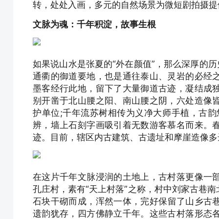
转，处处入画，多元的自然场景为微短剧拍摄提
文脉为魂：千年积淀，故事生根
如果说山水是张夏的“外在颜值”，那么深厚的历
通衢的御道要地，也是通往泰山、灵岩的必经
墨客经行此地，留下了大量御道古迹，凝结成
别开凿于北山腰之阳、南山腰之阴，六处造像
护单位;千年流苏树相传为义净大师手植，古韵
辨，墙上石刻字画吸引着无数游客慕名而来。
迹。目前，辖区内古建筑、古遗址和摩崖造像多
在这片千年文脉浸润的土地上，古村落更像一
孔庄村，素有“天上村落”之称，村中刘家古巷
石块干砌而成，浑然一体，完好保留了山乡古
遗韵犹存，四方佛静立千年。这些古村落形态