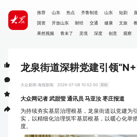
推荐
山东
热点
齐鲁制造
山东
短剧
国资
开放山东
财经
交通
健康
文旅
果然视频
青未了
灵境
深度
创意
观察
龙泉街道深耕党建引领“N+
大众新闻·海报新闻
2026-07-08 10:52:50
原创
大众网记者 武甜莹 通讯员 马亚汝 枣庄报道
为持续夯实基层治理根基，龙泉街道以党建为
实，以精细化治理筑牢基层根基，以暖心化举
度。