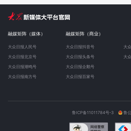
融媒矩阵（媒体）
融媒矩阵（商业）
大众日报人民号
大众日报抖音号
大
大众日报北京号
大众日报头条号
大
大众日报潮鸣号
大众日报企鹅号
大众日报南方号
大众日报百家号
鲁ICP备11011784号-3
鲁公网