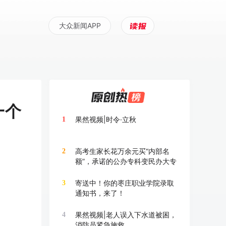
大众新闻APP
一个
果然视频|时令·立秋
1
高考生家长花万余元买“内部名
2
额”，承诺的公办专科变民办大专
寄送中！你的枣庄职业学院录取
3
通知书，来了！
果然视频|老人误入下水道被困，
4
消防员紧急施救