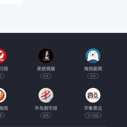
日报
果然视频
海报新闻
信
抖音
抖音
晚报
半岛都市报
齐鲁壹点
博
微博
学习强国