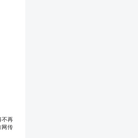
将不再
前网传