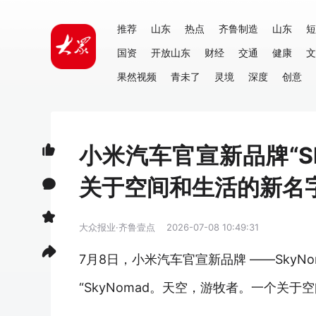
推荐
山东
热点
齐鲁制造
山东
短
国资
开放山东
财经
交通
健康
文
果然视频
青未了
灵境
深度
创意
小米汽车官宣新品牌“S
关于空间和生活的新名
大众报业·齐鲁壹点
2026-07-08 10:49:31
7月8日，小米汽车官宣新品牌 ——SkyNo
“SkyNomad。天空，游牧者。一个关