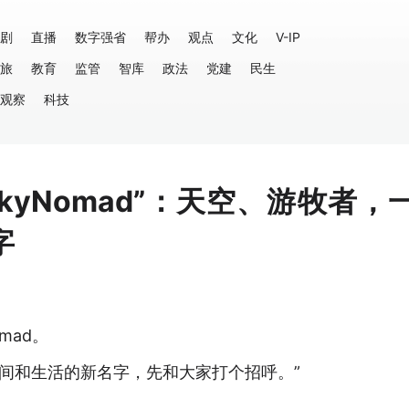
剧
直播
数字强省
帮办
观点
文化
V-IP
旅
教育
监管
智库
政法
党建
民生
观察
科技
kyNomad”：天空、游牧者，
字
mad。
于空间和生活的新名字，先和大家打个招呼。”