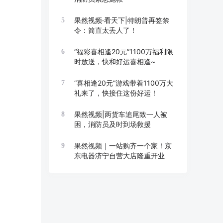
果然视频·看天下|特朗普再签禁
5
令：简直太丢人了！
“福彩喜相逢20元”1100万福利限
6
时放送，快和好运喜相逢~
“喜相逢20元”游戏带着1100万大
7
礼来了，快接住这份好运！
果然视频|两货车追尾致一人被
8
困，消防员及时到场救援
果然视频｜一站购齐一个家！京
9
东电器济宁自营大店隆重开业