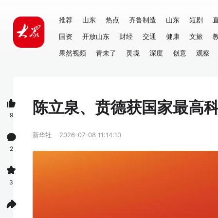
推荐
山东
热点
齐鲁制造
山东
短剧
国资
开放山东
财经
交通
健康
文旅
果然视频
青未了
灵境
深度
创意
观察
陈立泉、贲德获国家最高
9
新华社
2026-07-08 11:14:10
2
3