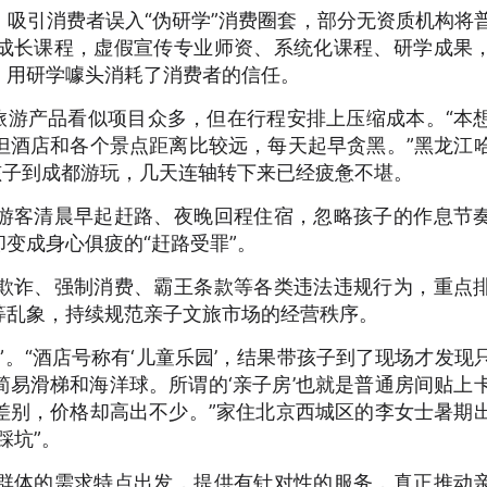
引消费者误入“伪研学”消费圈套，部分无资质机构将
成长课程，虚假宣传专业师资、系统化课程、研学成果
，用研学噱头消耗了消费者的信任。
游产品看似项目众多，但在行程安排上压缩成本。“本
但酒店和各个景点距离比较远，每天起早贪黑。”黑龙江
孩子到成都游玩，几天连轴转下来已经疲惫不堪。
客清晨早起赶路、夜晚回程住宿，忽略孩子的作息节
变成身心俱疲的“赶路受罪”。
诈、强制消费、霸王条款等各类违法违规行为，重点
等乱象，持续规范亲子文旅市场的经营秩序。
“酒店号称有‘儿童乐园’，结果带孩子到了现场才发现
易滑梯和海洋球。所谓的‘亲子房’也就是普通房间贴上
差别，价格却高出不少。”家住北京西城区的李女士暑期
踩坑”。
体的需求特点出发，提供有针对性的服务，真正推动