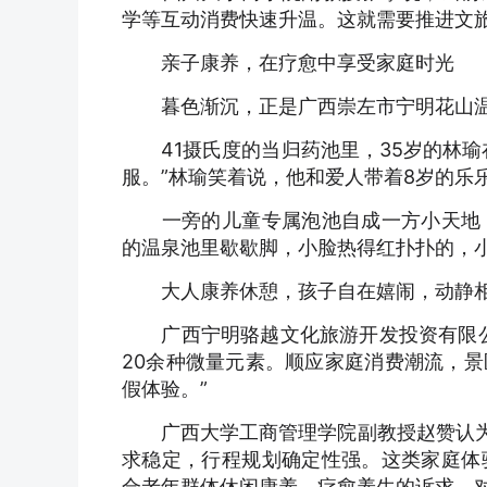
学等互动消费快速升温。这就需要推进文
亲子康养，在疗愈中享受家庭时光
暮色渐沉，正是广西崇左市宁明花山温
41摄氏度的当归药池里，35岁的林瑜
服。”林瑜笑着说，他和爱人带着8岁的乐
一旁的儿童专属泡池自成一方小天地，
的温泉池里歇歇脚，小脸热得红扑扑的，小
大人康养休憩，孩子自在嬉闹，动静相
广西宁明骆越文化旅游开发投资有限公
20余种微量元素。顺应家庭消费潮流，
假体验。”
广西大学工商管理学院副教授赵赞认为，
求稳定，行程规划确定性强。这类家庭体
合老年群体休闲康养、疗愈养生的诉求，