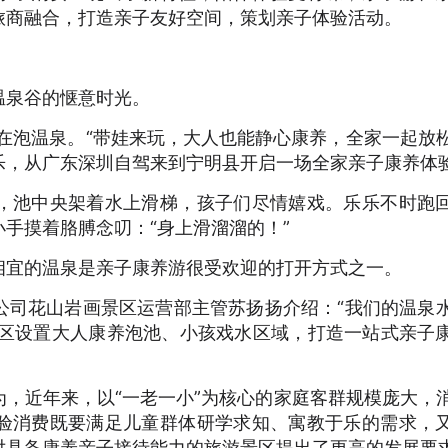
旅商融合，打造亲子友好空间，策划亲子体验活动。
泉谷的惬意时光。
在泡温泉。“带娃来玩，大人也能静心康养，全家一起放
乐，从广东深圳自驾来到宁明县开启一场全家亲子康养体
池中央架着水上滑梯，孩子们尽情嬉戏。乐乐不时跑
手摸着胳膊念叨：“身上滑溜溜的！”
宜的温泉是亲子康养游很受欢迎的打开方式之一。
司花山岩画景区运营部主管苏扬扬介绍：“我们的温泉
景区设置大人康养泡池、小孩戏水区域，打造一站式亲子
近年来，以“一老一小”为核心的家庭客群规模庞大，
验消费既要满足儿童群体研学求知、寓教于乐的需求，
对具备康养亲子接待能力的旅游景区提出了更高的发展要