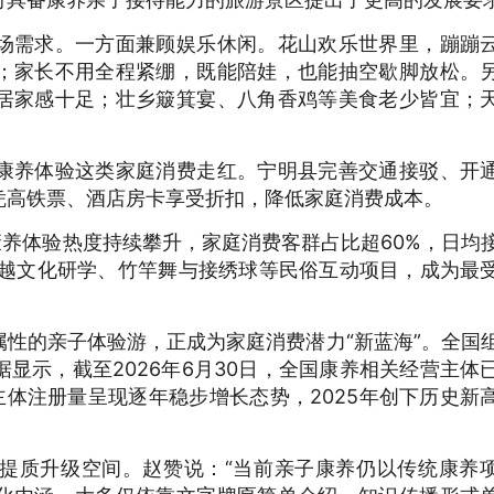
需求。一方面兼顾娱乐休闲。花山欢乐世界里，蹦蹦
；家长不用全程紧绷，既能陪娃，也能抽空歇脚放松。
居家感十足；壮乡簸箕宴、八角香鸡等美食老少皆宜；
养体验这类家庭消费走红。宁明县完善交通接驳、开
凭高铁票、酒店房卡享受折扣，降低家庭消费成本。
养体验热度持续攀升，家庭消费客群占比超60%，日均
、骆越文化研学、竹竿舞与接绣球等民俗互动项目，成为最
的亲子体验游，正成为家庭消费潜力“新蓝海”。全国
显示，截至2026年6月30日，全国康养相关经营主体
主体注册量呈现逐年稳步增长态势，2025年创下历史新
质升级空间。赵赞说：“当前亲子康养仍以传统康养