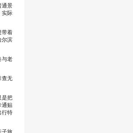
普通景
，实际
想带着
哈尔滨
奏与老
排查无
只是把
卡通贴
出行特
亲子旅