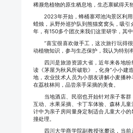
稀濒危植物的原生栖息地，生态禀赋得天
2023年开始，蜂桶寨邓池沟景区利用
蜡烛，从野外巡护队到熊猫窝窝头，吸引
年，有150多个团次来我们这里研学，其中
“喜宝很喜欢做手工，这次旅行玩得很开
动植物知识，参与生态保护，我认为特别有
四川是旅游资源大省，近年来各地纷纷
读《茅屋为秋风所破歌》，化身“小小建
地，农业技术人员为小朋友讲解小麦播种
在荔枝林间，品尝亲手采摘的美食。
当地酒店、民宿也开始针对亲子客群，
互动、水果采摘、卡丁车体验、森林儿童
计中为亲子房间量身定制适合儿童大小的
撞处理。
四川大学商学院副教授张攀说，当前亲