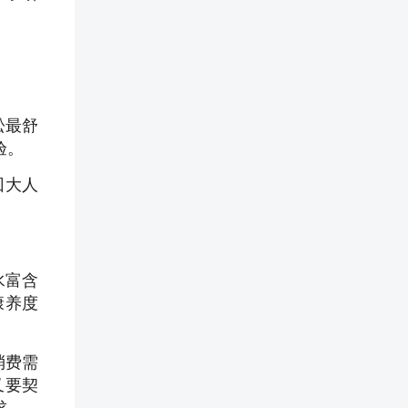
松最舒
验。
回大人
水富含
康养度
消费需
又要契
求。