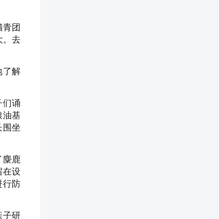
猫青团
大。去
地了解
子们诵
粮油基
长围坐
了麋鹿
宿在设
进行防
亲子研