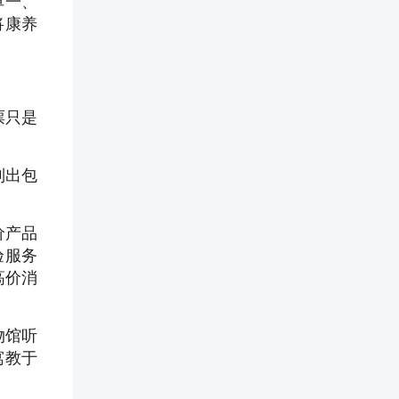
单一、
将康养
票只是
列出包
价产品
验服务
高价消
物馆听
寓教于