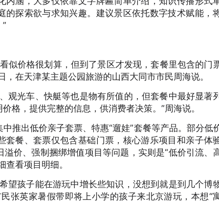
化内涵，大多仅依靠文字牌匾简单介绍，知识传播形式
庭的探索欲与求知兴趣。建议景区依托数字技术赋能，
”
，看似价格很划算，但到了景区才发现，套餐里包含的门
近日，在天津某主题公园旅游的山西大同市市民周海说。
、观光车、快艇等也是物有所值的，但套餐中最好显著
明价格，提供完整的信息，供消费者决策。”周海说。
推出低价亲子套票、特惠“遛娃”套餐等产品。部分低
些套餐、套票仅包含基础门票，核心游乐项目和亲子体
日溢价、强制捆绑增值项目等问题，实则是“低价引流、
细查看项目明细。
希望孩子能在游玩中增长些知识，没想到就是到几个博
市民张英家暑假带即将上小学的孩子来北京游玩，本想“