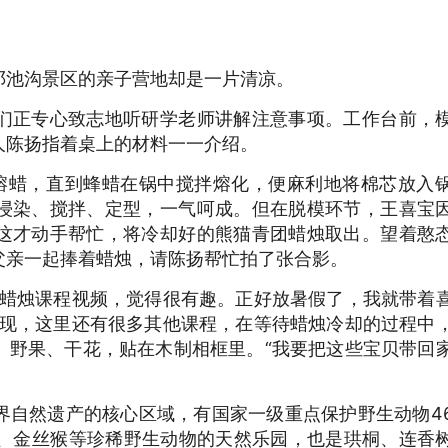
池沟景区的亲子营地却是一片清凉。
正专心致志地听研学老师讲解注意事项。工作台前，
人陈扬指着桌上的材料一一介绍。
蜡，直到蜂蜡在锅中搅拌熔化，便麻利地将棉芯放入
浸染、搅拌、定型，一气呵成。但在脱模环节，王喜宝
这才动手帮忙，将冷却好的熊猫青团蜡烛取出。望着憨
父亲一起捧着蜡烛，请陈扬帮忙拍了张合影。
蜡烛课程视频，觉得很有趣。正好放暑假了，我就带着
发现，这里还有很多其他课程，在等待蜡烛冷却的过程中
、野果、干花，贴在木制相框里。“我要把这些宝贝带回
自然遗产的核心区域，有国家一级重点保护野生动物4
猫、金丝猴等珍稀野生动物的天然乐园，也是珙桐、连香