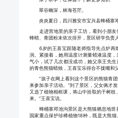
翠谷幽深，林海苍茫。
炎炎夏日，四川雅安市宝兴县蜂桶寨邓
走进营地里的亲子工坊，看到小朋友们
蜂蜡、青团粉末依次排开，景区研学负责
6岁的王喜宝跟随老师指导先点炉再熔
润。紧接着，她用温度计测量蜡液温度，
气小，试了几次都没成功，她父亲王先生
的青色熊猫蜡烛，王喜宝乐得合不拢嘴和
“孩子在网上看到这个景区的熊猫青团
来参加亲子活动。”到了景区，父女俩才
又选了植物相框课，将山中拾取的干树枝
来。”王喜宝说。
蜂桶寨邓池沟景区是大熊猫栖息地世界
国家重点保护珍稀植物18种，既是大熊