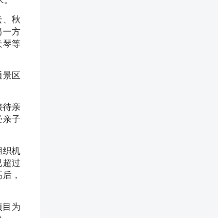
云、秋
另一方
天琴等
通景区
接待亲
受亲子
组织机
已超过
高后，
项目为