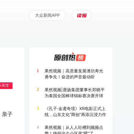
大众新闻APP
果然视频｜高质量发展潍坊寿光
1
勇争先！奋进的声音最动听
果然视频|鹿扬集团董事长郑晓平
2
为泰国全国棒球锦标赛决赛开球
《孔子·金鸢奇境》XR电影正式上
3
、亲子
线，山东文化“两创”再添沉浸力作
果然视频｜从人人吐槽到频频点
4
赞！德州这个小区变“暖”了