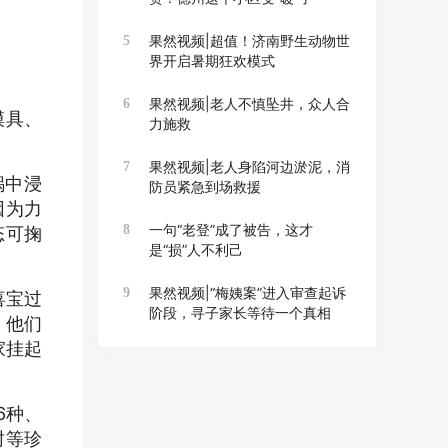
果然视频|超值！济南野生动物世
5
界开启暑期狂欢模式
果然视频|老人不慎坠井，众人合
6
模具、
力施救
果然视频|老人身陷河边淤泥，消
7
锅中浸
防员紧急到场救援
因为力
一句“老登”成了被告，这才
8
态可掬
是“损”人不利己
果然视频|“梅姨案”进入审查起诉
9
喜宝过
阶段，寻子家长等待一个真相
，他们
家挂起
6种、
树等珍