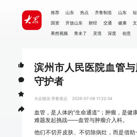
推荐
山东
热点
齐鲁制造
山东
短
国资
开放山东
财经
交通
健康
文
果然视频
青未了
灵境
深度
创意
滨州市人民医院血管与
守护者
大众报业·齐鲁壹点
2026-07-08 11:22:34
血管，是人体的“生命通道”；肿瘤，是健
难题发起挑战——血管与肿瘤介入科。
他们不切开皮肤、不切除病灶，而是借助