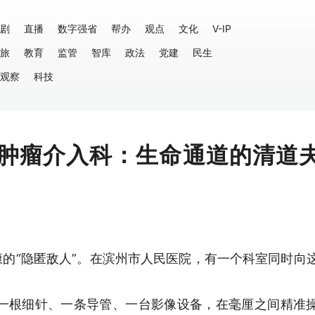
剧
直播
数字强省
帮办
观点
文化
V-IP
旅
教育
监管
智库
政法
党建
民生
观察
科技
肿瘤介入科：生命通道的清道
康的“隐匿敌人”。在滨州市人民医院，有一个科室同时向
一根细针、一条导管、一台影像设备，在毫厘之间精准