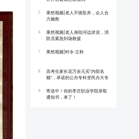
果然视频|老人不慎坠井，众人合
5
力施救
果然视频|老人身陷河边淤泥，消
6
防员紧急到场救援
果然视频|时令·立秋
7
高考生家长花万余元买“内部名
8
额”，承诺的公办专科变民办大专
寄送中！你的枣庄职业学院录取
9
通知书，来了！