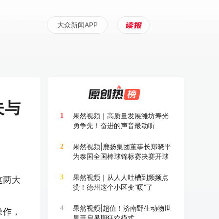
大众新闻APP
夫与
果然视频｜高质量发展潍坊寿光
1
勇争先！奋进的声音最动听
果然视频|鹿扬集团董事长郑晓平
2
为泰国全国棒球锦标赛决赛开球
果然视频｜从人人吐槽到频频点
3
这两大
赞！德州这个小区变“暖”了
果然视频|超值！济南野生动物世
4
操作，
界开启暑期狂欢模式