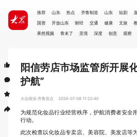
推荐
山东
热点
齐鲁制造
山东
短剧
国资
开放山东
财经
交通
健康
文旅
果然视频
青未了
灵境
深度
创意
观察
阳信劳店市场监管所开展化
护航”
大众报业·齐鲁壹点
2026-07-08 11:22:40
为规范化妆品行业经营秩序，护航消费者安全
行动。
此次检查以化妆品专卖店、美容院、美发店等