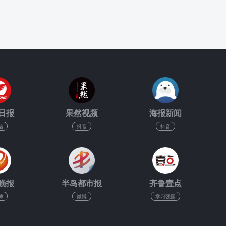
日报
果然视频
海报新闻
信
抖音
抖音
晚报
半岛都市报
齐鲁壹点
博
微博
学习强国