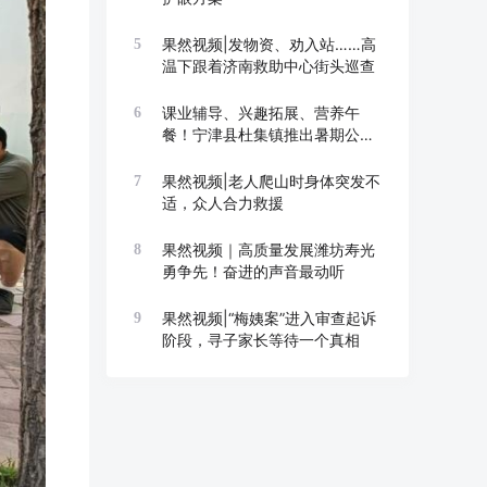
果然视频|发物资、劝入站……高
5
温下跟着济南救助中心街头巡查
课业辅导、兴趣拓展、营养午
6
餐！宁津县杜集镇推出暑期公益
托管班
果然视频|老人爬山时身体突发不
7
适，众人合力救援
果然视频｜高质量发展潍坊寿光
8
勇争先！奋进的声音最动听
果然视频|“梅姨案”进入审查起诉
9
阶段，寻子家长等待一个真相