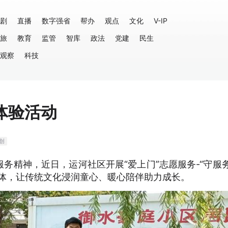
剧
直播
数字强省
帮办
观点
文化
V-IP
旅
教育
监管
智库
政法
党建
民生
观察
科技
体验活动
创
务精神，近日，运河社区开展“爱上门”志愿服务-“守服
载体，让传统文化浸润童心、暖心陪伴助力成长。