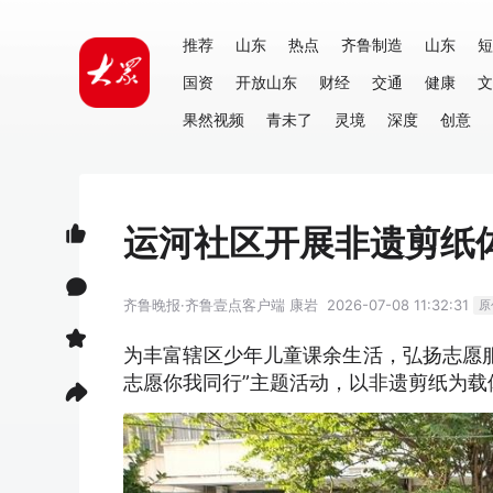
推荐
山东
热点
齐鲁制造
山东
短
国资
开放山东
财经
交通
健康
文
果然视频
青未了
灵境
深度
创意
运河社区开展非遗剪纸
齐鲁晚报·齐鲁壹点客户端
康岩
2026-07-08 11:32:31
原
为丰富辖区少年儿童课余生活，弘扬志愿服
志愿你我同行”主题活动，以非遗剪纸为