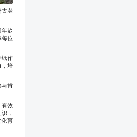
进古老
同年龄
障每位
剪纸作
力，培
励与肯
，有效
意识，
文化育