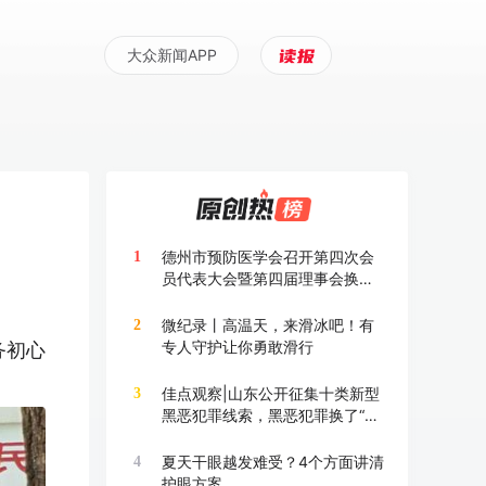
大众新闻APP
德州市预防医学会召开第四次会
1
员代表大会暨第四届理事会换届
大会
微纪录丨高温天，来滑冰吧！有
2
专人守护让你勇敢滑行
务初心
佳点观察|山东公开征集十类新型
3
黑恶犯罪线索，黑恶犯罪换了“马
甲”也要打
夏天干眼越发难受？4个方面讲清
4
护眼方案