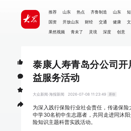
推荐
山东
热点
齐鲁制造
山东
短
国资
开放山东
财经
交通
健康
文
果然视频
青未了
灵境
深度
创意
泰康人寿青岛分公司开展
益服务活动
大众新闻·海报新闻
2026-07-08 11:23:49
原创
为深入践行保险行业社会责任，传递保险
中学30名初中生志愿者，共同走进同沐
险知识主题科普实践活动。