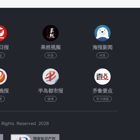
日报
果然视频
海报新闻
信
抖音
抖音
晚报
半岛都市报
齐鲁壹点
博
微博
学习强国
hts Reserved 2026