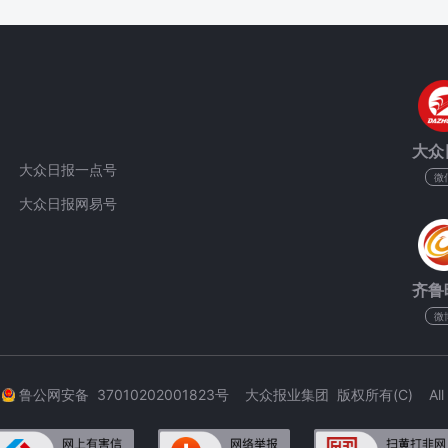
大众
大众日报一点号
微
大众日报网易号
齐鲁
微
3
鲁公网安备 37010202001823号 大众报业集团 版权所有(C) All Rig