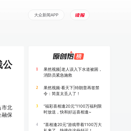
大众新闻APP
残公
果然视频|老人误入下水道被困，
1
消防员紧急施救
果然视频·看天下|特朗普再签禁
2
令：简直太丢人了！
“福彩喜相逢20元”1100万福利限
3
岛市北
时放送，快和好运喜相逢~
金融保
“喜相逢20元”游戏带着1100万大
4
礼来了，快接住这份好运！