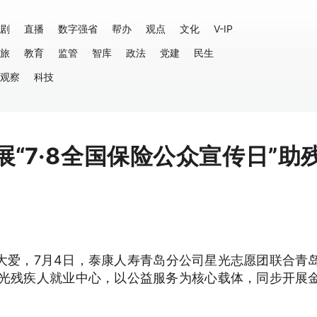
剧
直播
数字强省
帮办
观点
文化
V-IP
旅
教育
监管
智库
政法
党建
民生
观察
科技
“7·8全国保险公众宣传日”助
大爱，7月4日，泰康人寿青岛分公司星光志愿团联合青
阳光残疾人就业中心，以公益服务为核心载体，同步开展