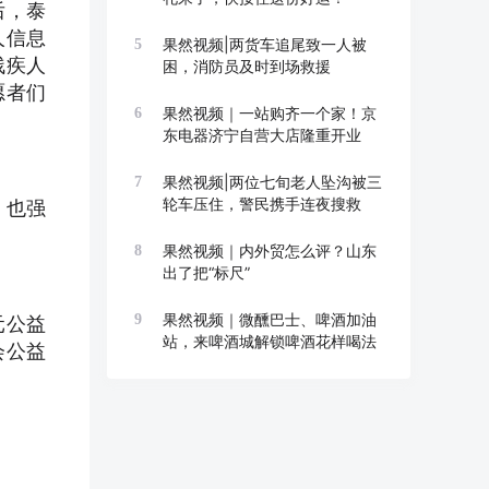
后，泰
人信息
果然视频|两货车追尾致一人被
5
残疾人
困，消防员及时到场救援
愿者们
果然视频｜一站购齐一个家！京
6
东电器济宁自营大店隆重开业
果然视频|两位七旬老人坠沟被三
7
轮车压住，警民携手连夜搜救
，也强
果然视频｜内外贸怎么评？山东
8
出了把“标尺”
果然视频｜微醺巴士、啤酒加油
9
元公益
站，来啤酒城解锁啤酒花样喝法
会公益