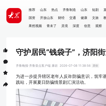
推荐
山东
热点
齐鲁制造
山东
短剧
国资
开放山东
财经
交通
健康
文旅
果然视频
青未了
灵境
深度
创意
观察
守护居民“钱袋子”，济阳
齐鲁晚报·齐鲁壹点客户端
康岩
2026-07-08 11:38:56
原创
为进一步提升辖区老年人反诈防骗意识，筑牢
践站，开展夏日防骗情景剧汇演活动。