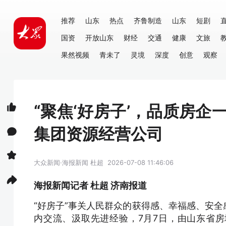
推荐
山东
热点
齐鲁制造
山东
短剧
国资
开放山东
财经
交通
健康
文旅
果然视频
青未了
灵境
深度
创意
观察
“聚焦‘好房子’，品质房企
集团资源经营公司
大众新闻·海报新闻
杜超
2026-07-08 11:46:06
海报新闻记者 杜超 济南报道
“好房子”事关人民群众的获得感、幸福感、安
内交流、汲取先进经验，7月7日，由山东省房