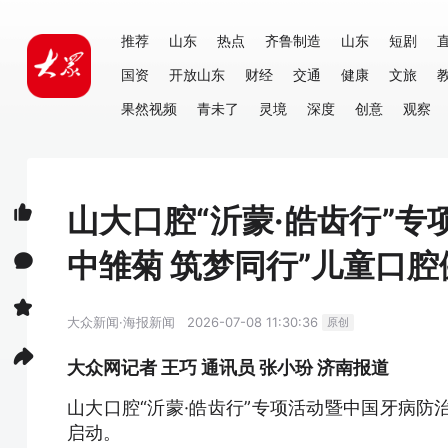
推荐
山东
热点
齐鲁制造
山东
短剧
国资
开放山东
财经
交通
健康
文旅
果然视频
青未了
灵境
深度
创意
观察
山大口腔“沂蒙·皓齿行”
中雏菊 筑梦同行”儿童口
大众新闻·海报新闻
2026-07-08 11:30:36
原创
大众网记者 王巧 通讯员 张小玢 济南报道
山大口腔“沂蒙·皓齿行”专项活动暨中国牙病防
启动。