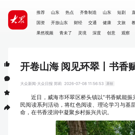
推荐
山东
热点
齐鲁制造
山东
短剧
国资
开放山东
财经
交通
健康
文旅
果然视频
青未了
灵境
深度
创意
观察
开卷山海 阅见环翠丨书香
大众新闻·大众日报
郑莉
2026-07-08 11:56:53
原创
近日，威海市环翠区桥头镇以“书香赋能振
民阅读系列活动，将红色阅读、理论学习与基
命，在书香浸润中凝聚乡村振兴共识。