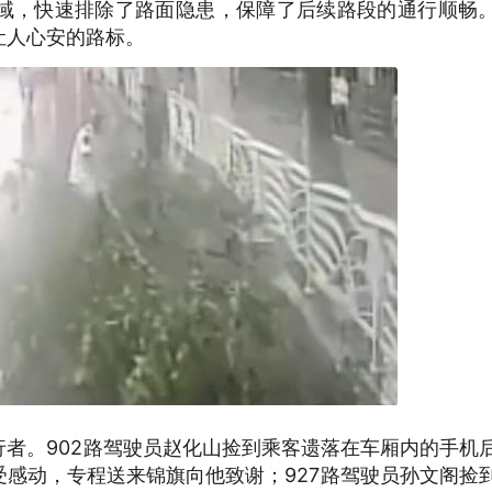
域，快速排除了路面隐患，保障了后续路段的通行顺畅
让人心安的路标。
者。902路驾驶员赵化山捡到乘客遗落在车厢内的手机
感动，专程送来锦旗向他致谢；927路驾驶员孙文阁捡