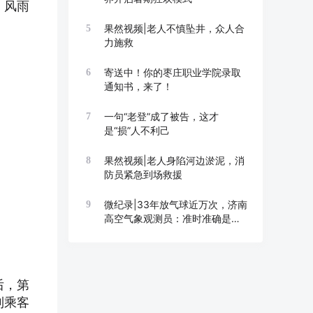
。风雨
果然视频|老人不慎坠井，众人合
5
力施救
寄送中！你的枣庄职业学院录取
6
通知书，来了！
一句“老登”成了被告，这才
7
是“损”人不利己
果然视频|老人身陷河边淤泥，消
8
防员紧急到场救援
微纪录|33年放气球近万次，济南
9
高空气象观测员：准时准确是底
线
后，第
到乘客