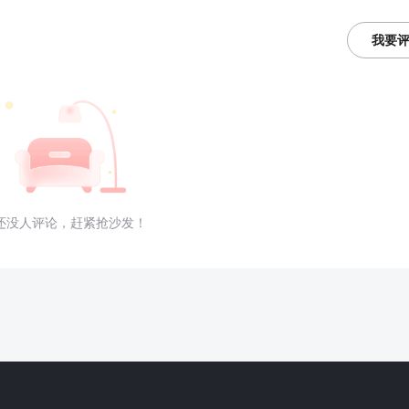
我要
还没人评论，赶紧抢沙发！