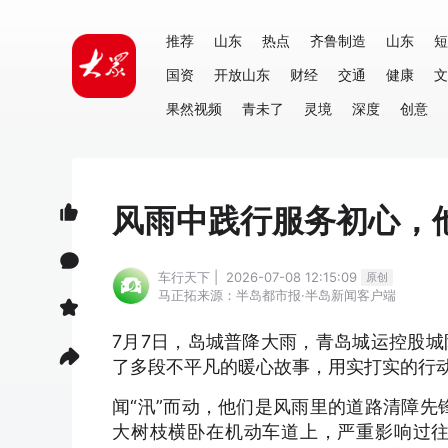
推荐
山东
热点
齐鲁制造
山东
短
国资
开放山东
财经
交通
健康
文
果然视频
青未了
灵境
深度
创意
风雨中践行服务初心，他
车行天下 | 2026-07-08 12:15:09
原创
马正拓
来源：半岛都市报·半岛新闻客户端
7月7日，岛城普降大雨，青岛城运控股
了多段不平凡的暖心故事，用实打实的行
闻“汛”而动，他们是风雨里的道路清障先
大树枝横卧在机动车道上，严重影响过