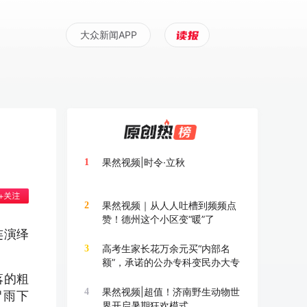
大众新闻APP
果然视频|时令·立秋
1
果然视频｜从人人吐槽到频频点
2
赞！德州这个小区变“暖”了
连演绎
高考生家长花万余元买“内部名
3
额”，承诺的公办专科变民办大专
落的粗
果然视频|超值！济南野生动物世
4
冒雨下
界开启暑期狂欢模式