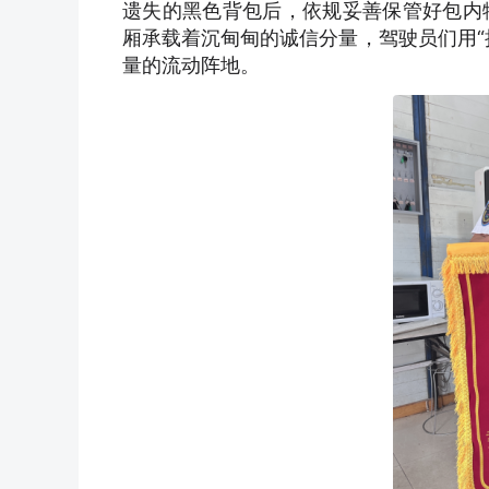
遗失的黑色背包后，依规妥善保管好包内
厢承载着沉甸甸的诚信分量，驾驶员们用“
量的流动阵地。