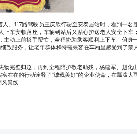
人。117路驾驶员王庆欣行驶至安泰居站时，看到一名
人上车安顿落座，车辆到站后又贴心护送老人安全下车；
，主动上前搭手帮忙，全程协助乘客顺利上下车。俯身
的细致服务，让老年群体和特需乘客在车厢里感受到了亲
失物完璧归赵，再到全程陪护敬老助残，杨建军、赵化
实在在的行动诠释了“诚载美好”的企业使命，在瓢泼大
明风景线。
）