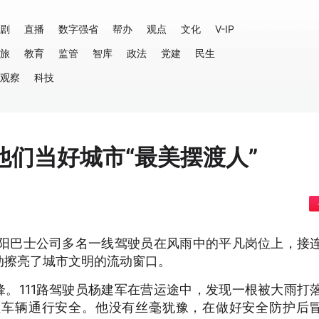
剧
直播
数字强省
帮办
观点
文化
V-IP
旅
教育
监管
智库
政法
党建
民生
观察
科技
们当好城市“最美摆渡人”
城阳巴士公司多名一线驾驶员在风雨中的平凡岗位上，接
动擦亮了城市文明的流动窗口。
锋。111路驾驶员杨建军在营运途中，发现一根被大雨打
往车辆通行安全。他没有丝毫犹豫，在做好安全防护后