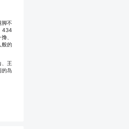
腿脚不
434
一搀、
人般的
山、王
雨的岛