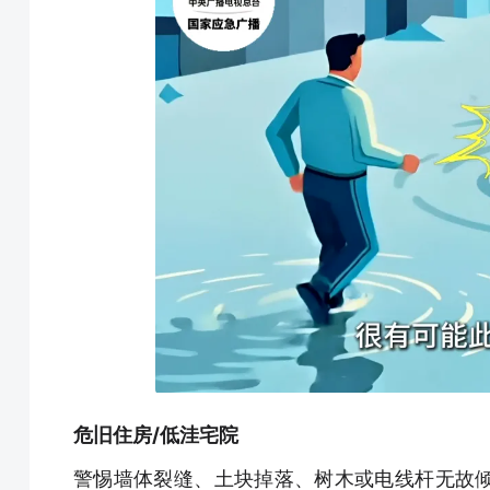
危旧住房/低洼宅院
警惕墙体裂缝、土块掉落、树木或电线杆无故