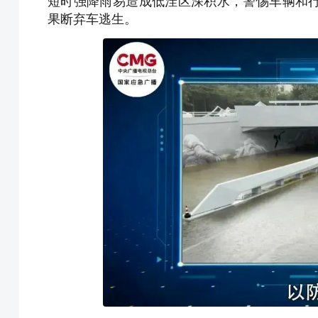
短时强降雨易造成低洼区深积水，警惕车辆和
果断弃车逃生。