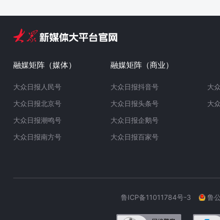
融媒矩阵（媒体）
融媒矩阵（商业）
大众日报人民号
大众日报抖音号
大
大众日报北京号
大众日报头条号
大
大众日报潮鸣号
大众日报企鹅号
大众日报南方号
大众日报百家号
鲁ICP备11011784号-3
鲁公网