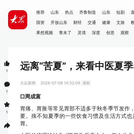
推荐
山东
热点
齐鲁制造
山东
短剧
国资
开放山东
财经
交通
健康
文旅
果然视频
青未了
灵境
深度
创意
观察
远离“苦夏”，来看中医夏
1
大众新闻
2026-07-08 14:32:09
原创
1
□
周成富
胃痛、胃胀等常见胃部不适多于秋冬季节发作
1
要。殊不知夏季的一些饮食习惯及生活方式也
胃。