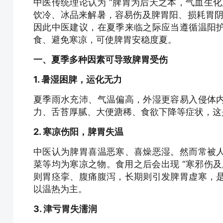
中医传统理论认为 “脾胃为后天之本，气血生
饮冷、冰品来解暑，容易伤及脾胃阳、损耗胃阴，
因此中医建议，在夏季来临之际应当遵循温阳
食、避免寒凉，可使脾胃安稳度夏。
一、夏季多种因素可导致脾胃受伤
1. 暑湿困脾，运化无力
夏季雨水充沛、气温偏高，外湿更容易入侵体
力、舌苔厚腻、大便溏稀、食欲下降等症状，这
2. 寒凉伤阳，脾胃失温
中医认为脾胃喜温恶寒、喜燥恶湿。然而常被
菜等均为寒凉之物。食用之后会出现 “寒邪伤
则胃痉挛、腹痛腹泻，长期则引发脾胃虚寒，
以温热为主。
3. 津亏胃失濡润