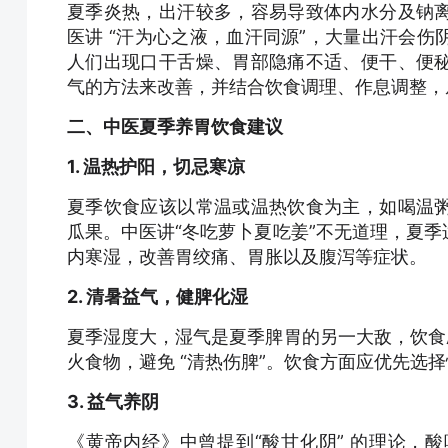
夏季炎热，出汗较多，容易导致体内水分及钠
医讲 “汗为心之液，血汗同源”，大量出汗会伤
人们出现口干舌燥、胃部隐痛不适、便干、便
气的方法来改善，并结合饮食调理、作息调整，
二、中医夏季养胃饮食建议
1. 温热护阳，切忌寒凉
夏季饮食应该以常温或温热饮食为主，如喝温
瓜果。中医讲“冬吃萝卜夏吃姜”不无道理，夏
内寒湿，改善胃绞痛、胃胀以及腹泻等症状。
2. 清暑益气，健脾化湿
夏季湿度大，湿气是夏季脾胃的另一大敌，饮食
火食物，避免 “清热伤脾”。饮食方面应优先选
3. 益气养阴
《黄帝内经》中曾提到“酸甘化阴” 的理论，