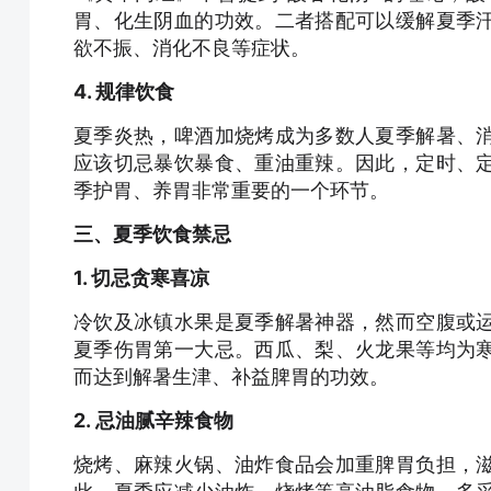
胃、化生阴血的功效。二者搭配可以缓解夏季
欲不振、消化不良等症状。
4. 规律饮食
夏季炎热，啤酒加烧烤成为多数人夏季解暑、
应该切忌暴饮暴食、重油重辣。因此，定时、
季护胃、养胃非常重要的一个环节。
三、夏季饮食禁忌
1. 切忌贪寒喜凉
冷饮及冰镇水果是夏季解暑神器，然而空腹或
夏季伤胃第一大忌。西瓜、梨、火龙果等均为
而达到解暑生津、补益脾胃的功效。
2.
忌油腻辛辣
食物
烧烤、麻辣火锅、油炸食品会加重脾胃负担，