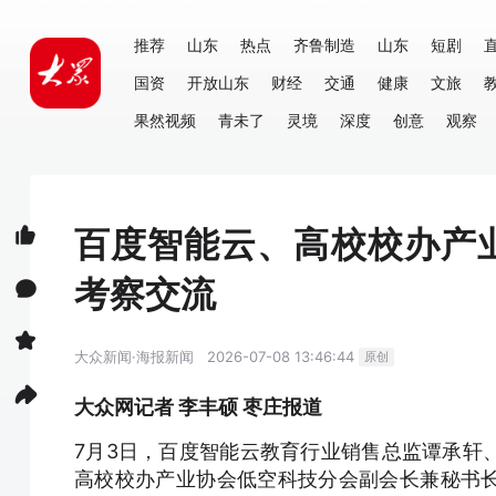
推荐
山东
热点
齐鲁制造
山东
短剧
国资
开放山东
财经
交通
健康
文旅
果然视频
青未了
灵境
深度
创意
观察
百度智能云、高校校办产
考察交流
大众新闻·海报新闻
2026-07-08 13:46:44
原创
大众网记者 李丰硕 枣庄报道
7月3日，百度智能云教育行业销售总监谭承轩
高校校办产业协会低空科技分会副会长兼秘书