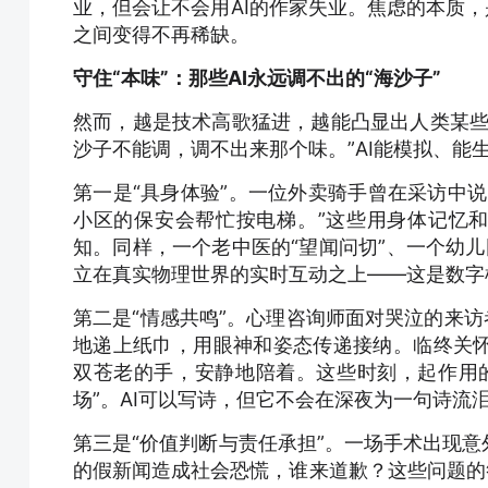
业，但会让不会用AI的作家失业。焦虑的本质，
之间变得不再稀缺。
守住“本味”：那些AI永远调不出的“海沙子”
然而，越是技术高歌猛进，越能凸显出人类某些
沙子不能调，调不出来那个味。”AI能模拟、
第一是“具身体验”。一位外卖骑手曾在采访中
小区的保安会帮忙按电梯。”这些用身体记忆和
知。同样，一个老中医的“望闻问切”、一个幼儿
立在真实物理世界的实时互动之上——这是数字
第二是“情感共鸣”。心理咨询师面对哭泣的来访
地递上纸巾，用眼神和姿态传递接纳。临终关
双苍老的手，安静地陪着。这些时刻，起作用
场”。AI可以写诗，但它不会在深夜为一句诗流
第三是“价值判断与责任承担”。一场手术出现意
的假新闻造成社会恐慌，谁来道歉？这些问题的