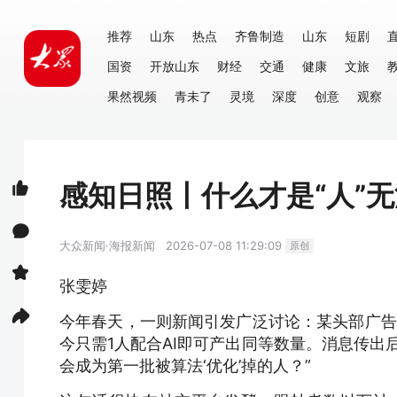
推荐
山东
热点
齐鲁制造
山东
短剧
国资
开放山东
财经
交通
健康
文旅
果然视频
青未了
灵境
深度
创意
观察
感知日照丨什么才是“人”
大众新闻·海报新闻
2026-07-08 11:29:09
原创
张雯婷
今年春天，一则新闻引发广泛讨论：某头部广告
今只需1人配合AI即可产出同等数量。消息传出
会成为第一批被算法‘优化’掉的人？”