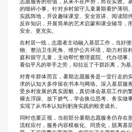
志愿服务的价值，从来不在声势，而在实效。
的细碎小事。针对乡村留守儿童暑期看护薄弱
实践阵地，开设趣味课堂、安全宣讲、阅读陪
反诈知识，开展简单的艺术启蒙和课业辅导，
安全、更充实。
在村居一线，志愿者主动融入基层工作，当好便
物、整治卫生死角、维护公共环境，助力村容
庭和留守儿童，主动帮忙整理庭院、代办琐事
看似平凡的举手之劳，却拉近了干群距离，为基
对青年群体而言，暑期志愿服务是一堂行走的
求的认知大多停留在书本与网络。深入基层服
受乡村发展的真实面貌，真切体会基层工作的
褪去浮躁、放下娇气，学会换位思考、务实做
实现了从书本认知到躬身实践的蜕变成长。
同时也要正视，当前部分暑期志愿服务仍存在
流程应付，服务内容模板化、同质化，脱离基