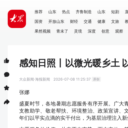
推荐
山东
热点
齐鲁制造
山东
短剧
国资
开放山东
财经
交通
健康
文旅
果然视频
青未了
灵境
深度
创意
观察
感知日照丨以微光暖乡土 
大众新闻·海报新闻
2026-07-08 11:25:37
原创
张娜
盛夏时节，各地暑期志愿服务有序开展。广大
支教助学、敬老帮扶、环境整治、政策宣讲、
年们以平实点滴的实干付出，为基层治理注入新