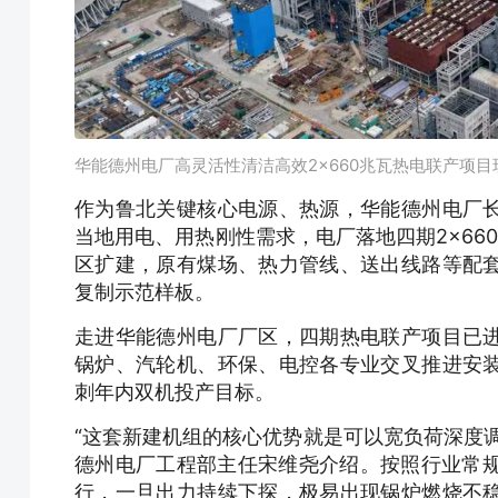
华能德州电厂高灵活性清洁高效2×660兆瓦热电联产项目
作为鲁北关键核心电源、热源，华能德州电厂
当地用电、用热刚性需求，电厂落地四期2×660
区扩建，原有煤场、热力管线、送出线路等配
复制示范样板。
走进华能德州电厂厂区，四期热电联产项目已
锅炉、汽轮机、环保、电控各专业交叉推进安
刺年内双机投产目标。
“这套新建机组的核心优势就是可以宽负荷深度
德州电厂工程部主任宋维尧介绍。按照行业常规
行，一旦出力持续下探，极易出现锅炉燃烧不