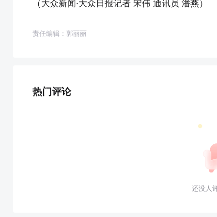
（大众新闻·大众日报记者 宋伟 通讯员 潘燕）
责任编辑：郭丽丽
热门评论
还没人