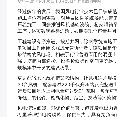
华能平原1号风电项目于6月25日全容量顺利并网
经过多年的发展，我国风电行业技术已日臻成熟
施工点位布局零散，对项目团队的统筹能力带
压茬施工，同步推进风机基础浇筑、桁架塔筒
工序，逐项破解各类难题，如期实现全容量并网
工程建设有序推进、按期并网，除科学统筹施工
电项目工作组组长张恩元告诉记者，该项目是华
塔结构的风电场。相较于行业普遍应用的混凝土
强，塔筒内部巡检、设备检修操作空间更充足
规模集中开发的建设场景。
更适配当地地貌的桁架塔结构，让风机连片规模
30台风机，配套建成220千伏升压站及完整
运后项目年均上网电量可达5亿千瓦时，每年可节约
降低二氧化硫、氮氧化物、烟尘、灰渣等污染物
风电清洁低碳、环保价值显著，但其发电出力
将显著增加电网调峰、保供压力，具备宽负荷