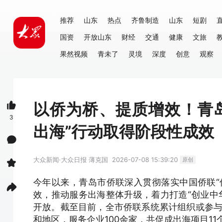
推荐
山东
热点
齐鲁制造
山东
短剧
国资
开放山东
财经
交通
健康
文旅
果然视频
青未了
灵境
深度
创意
观察
以侨为桥、提质增效！青岛
3
出海”行动取得阶段性成效
大众新闻·大众日报
薄克国
2026-07-08 15:39:20
原创
今年以来，青岛市侨联深入贯彻落实中国侨联“
效，推动服务出海整体升级，着力打造“创业中
开放。截至目前，全市侨联系统累计组织或参与经
和地区，服务企业100余家，共促成出海项目1