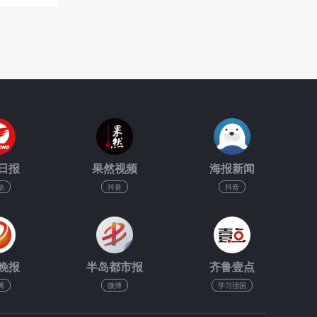
日报
果然视频
海报新闻
信
抖音
抖音
晚报
半岛都市报
齐鲁壹点
博
微博
学习强国