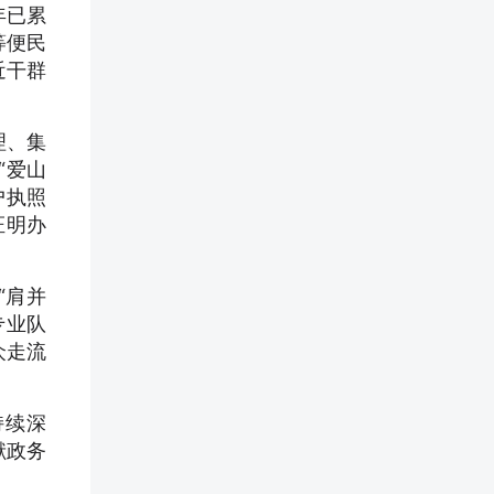
年已累
等便民
近干群
理、集
“爱山
户执照
证明办
“肩并
专业队
众走流
持续深
献政务