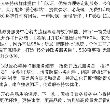
疾人等特殊群体提供上门认证、优先办理等定制服务。今
件。大厅配备“爱心驿站”，提供饮水、老花镜、免费打印
群众诉求件件有回音。一声问候、全程陪伴，用“暖心”拉
县政务服务中心着力流程再造与数字赋能。推行“一窗受
企业开办半日办结，工程项目并联审批压缩环节60%。依托
网通办”，网办率达98%；研发“智能秒批”系统，个体工商
端下沉镇街，打造“15分钟政务服务圈”，568项事项“无
新群众体验。
心以匠心精神打磨服务细节。改造开放式服务岛，推行
员“一专多能”培训，培养跨窗业务能手，组建“帮棣好”
好差评”制度，覆盖所有事项和渠道，并常态化开展“我陪群
提建议，建立整改闭环，倒逼服务持续优化。
，匠心是品质的深度。下一步，无棣县政务服务中心将
，以更优环境、更快速度、更高品质，为县域高质量发展贡