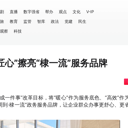
剧
直播
数字强省
帮办
观点
文化
V-IP
旅
教育
监管
智库
政法
党建
民生
观察
科技
匠心”擦亮“棣一流”服务品牌
成一件事”改革目标，将“暖心”作为服务底色、“高效”作
滨周到·棣一流”政务服务品牌，让企业群众办事更舒心、更