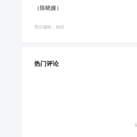
（陈晓嫚）
责任编辑：杨琼
热门评论