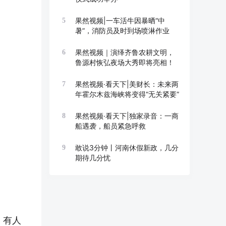
果然视频|一车活牛因暴晒“中
5
暑”，消防员及时到场喷淋作业
果然视频｜演绎齐鲁农耕文明，
6
鲁源村恢弘夜场大秀即将亮相！
果然视频·看天下|美财长：未来两
7
年霍尔木兹海峡将变得“无关紧要”
果然视频·看天下|独家录音：一商
8
船遇袭，船员紧急呼救
敢说3分钟丨河南休假新政，几分
9
期待几分忧
、有人