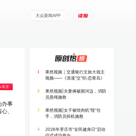
大众新闻APP
果然视频｜交通银行文旅大戏主
1
视频——《浪漫“交”织·恋青岛》
果然视频|夫妻俩被困河边，消防
2
员悬绳施救
为办事
果然视频|女子被绞肉机“咬”住
3
省心、
手，消防员拆机施救
2026年枣庄市“全民健身日”启动
4
仪式成功举办