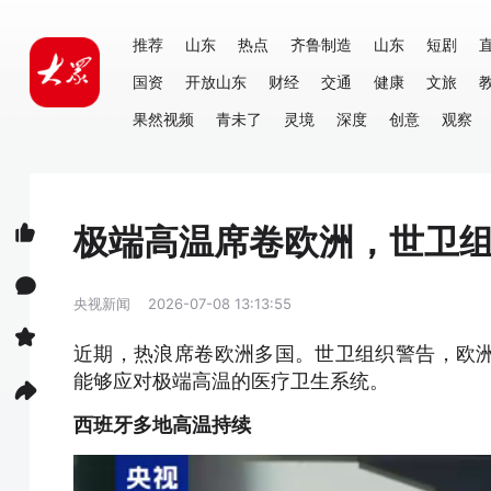
推荐
山东
热点
齐鲁制造
山东
短剧
国资
开放山东
财经
交通
健康
文旅
果然视频
青未了
灵境
深度
创意
观察
极端高温席卷欧洲，世卫
央视新闻
2026-07-08 13:13:55
近期，热浪席卷欧洲多国。世卫组织警告，欧
能够应对极端高温的医疗卫生系统。
西班牙多地高温持续