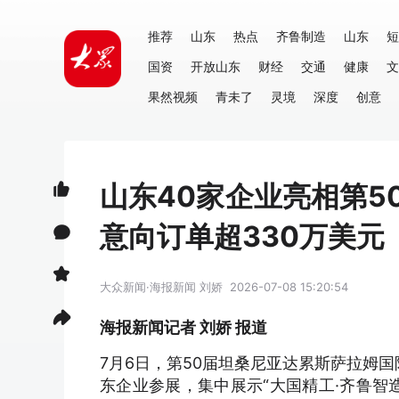
推荐
山东
热点
齐鲁制造
山东
短
国资
开放山东
财经
交通
健康
文
果然视频
青未了
灵境
深度
创意
山东40家企业亮相第
意向订单超330万美元
大众新闻·海报新闻
刘娇
2026-07-08 15:20:54
海报新闻记者 刘娇 报道
7月6日，第50届坦桑尼亚达累斯萨拉姆国际
东企业参展，集中展示“大国精工·齐鲁智