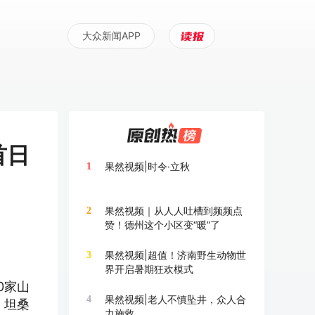
大众新闻APP
首日
果然视频|时令·立秋
1
果然视频｜从人人吐槽到频频点
2
赞！德州这个小区变“暖”了
果然视频|超值！济南野生动物世
3
界开启暑期狂欢模式
0家山
果然视频|老人不慎坠井，众人合
4
、坦桑
力施救