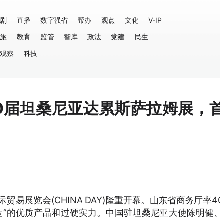
剧
直播
数字强省
帮办
观点
文化
V-IP
旅
教育
监管
智库
政法
党建
民生
观察
科技
50届坦桑尼亚达累斯萨拉姆展，
贸易展览会(CHINA DAY)隆重开幕。山东省商务厅率4
造”的优质产品和过硬实力。中国驻坦桑尼亚大使陈明健