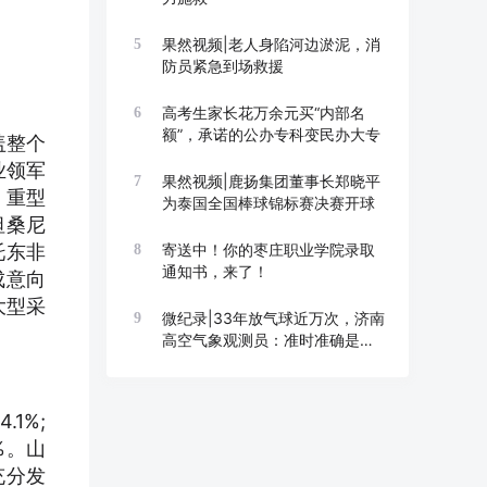
果然视频|老人身陷河边淤泥，消
5
防员紧急到场救援
高考生家长花万余元买“内部名
6
额”，承诺的公办专科变民办大专
盖整个
业领军
果然视频|鹿扬集团董事长郑晓平
7
、重型
为泰国全国棒球锦标赛决赛开球
坦桑尼
托东非
寄送中！你的枣庄职业学院录取
8
通知书，来了！
成意向
大型采
微纪录|33年放气球近万次，济南
9
高空气象观测员：准时准确是底
线
1%;
%。山
充分发