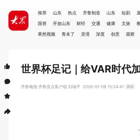
推荐
山东
热点
齐鲁制造
山东
短剧
国资
开放山东
财经
交通
健康
文旅
果然视频
青未了
灵境
深度
创意
观察
世界杯足记｜给VAR时代
齐鲁晚报·齐鲁壹点客户端
刘瑞平
2026-07-08 15:24:41
原创