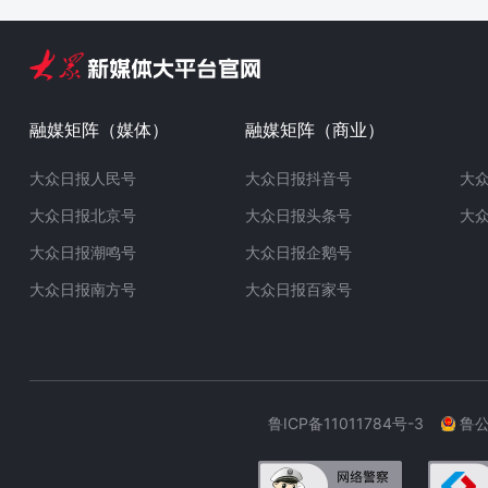
融媒矩阵（媒体）
融媒矩阵（商业）
大众日报人民号
大众日报抖音号
大
大众日报北京号
大众日报头条号
大
大众日报潮鸣号
大众日报企鹅号
大众日报南方号
大众日报百家号
鲁ICP备11011784号-3
鲁公网