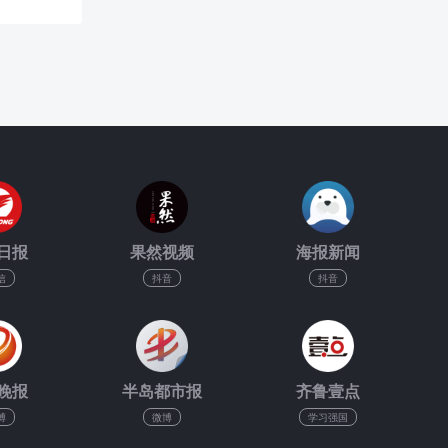
日报
果然视频
海报新闻
信
抖音
抖音
晚报
半岛都市报
齐鲁壹点
博
微博
学习强国