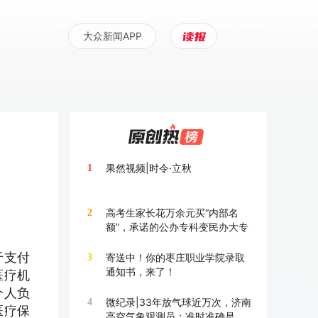
大众新闻APP
果然视频|时令·立秋
1
高考生家长花万余元买“内部名
2
额”，承诺的公办专科变民办大专
于支付
寄送中！你的枣庄职业学院录取
3
通知书，来了！
医疗机
个人负
微纪录|33年放气球近万次，济南
4
医疗保
高空气象观测员：准时准确是底