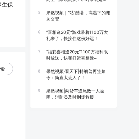
养生保
线
果然视频｜“站”酷暑，高温下的潍
5
坊交警
“喜相逢20元”游戏带着1100万大
6
礼来了，快接住这份好运！
“福彩喜相逢20元”1100万福利限
7
时放送，快和好运喜相逢~
评论
果然视频·看天下|特朗普再签禁
8
令：简直太丢人了！
果然视频|两货车追尾致一人被
9
困，消防员及时到场救援