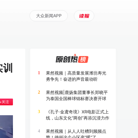
大众新闻APP
实训
果然视频｜高质量发展潍坊寿光
1
勇争先！奋进的声音最动听
果然视频|鹿扬集团董事长郑晓平
2
为泰国全国棒球锦标赛决赛开球
《孔子·金鸢奇境》XR电影正式上
3
线，山东文化“两创”再添沉浸力作
果然视频｜从人人吐槽到频频点
4
赞！德州这个小区变“暖”了