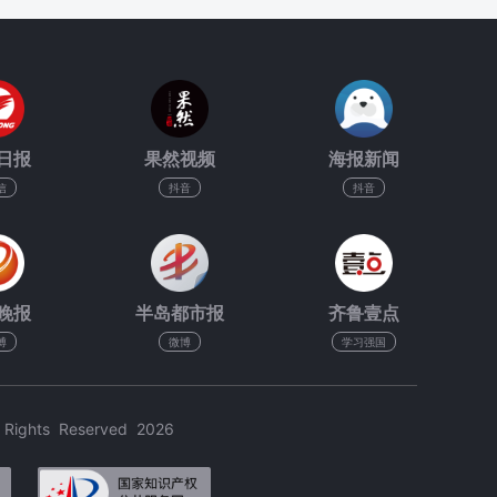
日报
果然视频
海报新闻
信
抖音
抖音
晚报
半岛都市报
齐鲁壹点
博
微博
学习强国
hts Reserved 2026