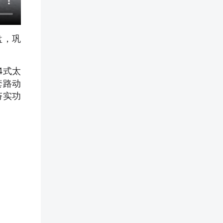
盘，巩
4式太
套路动
夯实功