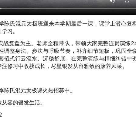
大学陈氏混元太极班迎来本学期最后一课，课堂上潜心复
训学习。
实战复盘为主。老师全程带队，带领大家完整连贯演练2
性调整身法、步法与呼吸节奏，补齐细节短板，巩固全
套招式行云流水、沉稳舒展。在完整演练与精细纠错中
专注修习中收获成长，尽显银发从容雅致的康养风采。
秋季陈氏混元太极课火热招募中。
致从容的银发生活。
2