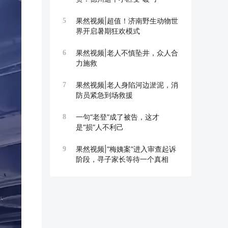
果然视频|超值！济南野生动物世
5
界开启暑期狂欢模式
果然视频|老人不慎坠井，众人合
6
力施救
果然视频|老人身陷河边淤泥，消
7
防员紧急到场救援
一句“老登”成了被告，这才
8
是“损”人不利己
果然视频|“梅姨案”进入审查起诉
9
阶段，寻子家长等待一个真相