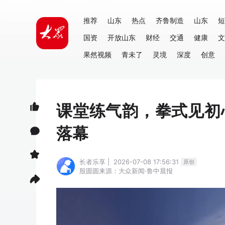
推荐
山东
热点
齐鲁制造
山东
短
国资
开放山东
财经
交通
健康
文
果然视频
青未了
灵境
深度
创意
课堂练气韵，拳式见初
落幕
长者乐享 | 2026-07-08 17:56:31
原创
殷圆圆
来源：大众新闻·鲁中晨报